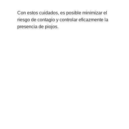
Con estos cuidados, es posible minimizar el 
riesgo de contagio y controlar eficazmente la 
presencia de piojos.
Bichitos
Tratamiento especializado para niños y 
adultos.
ELIMINAMOS PIOJOS, RECUPERAMOS 
SONRISAS
CONTACTO
info@cpbichitos.com
Si necesitas tratamiento o revisión, ¡no 